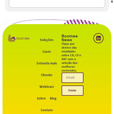
6
Boomee
News
Soluções
Fique por
dentro das
Cases
novidades
sobre CX, CS e
SAC com a
seleção dos
Entenda mais
melhores
conteúdos.
Ebooks
Webinars
Enviar
Sobre
Blog
Contato