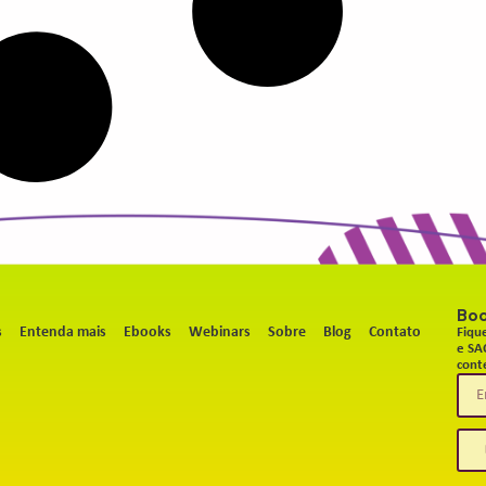
Bo
s
Entenda mais
Ebooks
Webinars
Sobre
Blog
Contato
Fiqu
e SA
cont