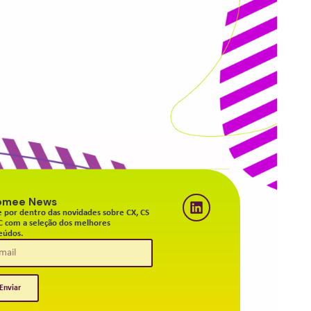
omee News
e por dentro das novidades sobre CX, CS
C com a seleção dos melhores
eúdos.
Enviar