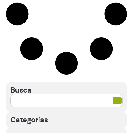
Busca
Categorias