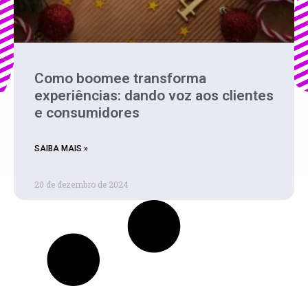
Como boomee transforma
experiências: dando voz aos clientes
e consumidores
SAIBA MAIS »
20 de dezembro de 2024