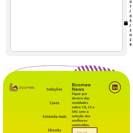
0
7
/
0
5
/
2
0
2
6
Boomee
News
Soluções
Fique por
dentro das
Cases
novidades
sobre CX, CS e
SAC com a
seleção dos
Entenda mais
melhores
conteúdos.
Ebooks