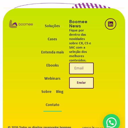
Boomee
News
Soluções
Fique por
dentro das
Cases
novidades
sobre CX, CS e
SAC com a
seleção dos
Entenda mais
melhores
conteúdos.
Ebooks
Webinars
Enviar
Sobre
Blog
Contato
© 2026 Todos os direitos reservados boomee.