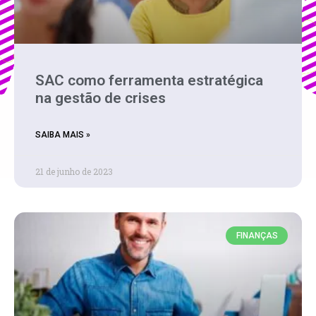
SAC como ferramenta estratégica
na gestão de crises
SAIBA MAIS »
21 de junho de 2023
FINANÇAS