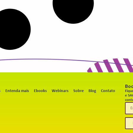
Bo
s
Entenda mais
Ebooks
Webinars
Sobre
Blog
Contato
Fiqu
e SA
cont