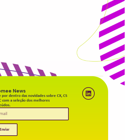
omee News
e por dentro das novidades sobre CX, CS
C com a seleção dos melhores
eúdos.
Enviar