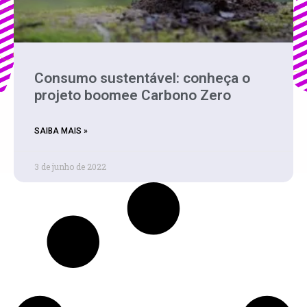
Consumo sustentável: conheça o
projeto boomee Carbono Zero
SAIBA MAIS »
3 de junho de 2022