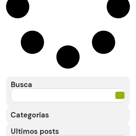
Busca
Categorias
Ultimos posts