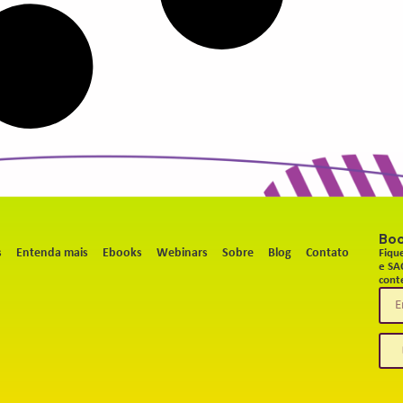
Bo
s
Entenda mais
Ebooks
Webinars
Sobre
Blog
Contato
Fiqu
e SA
cont