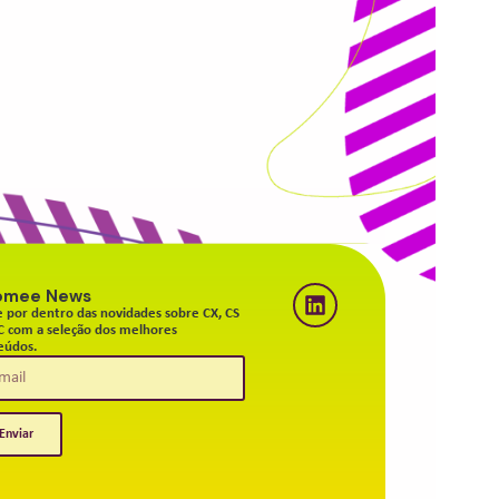
omee News
e por dentro das novidades sobre CX, CS
C com a seleção dos melhores
eúdos.
Enviar