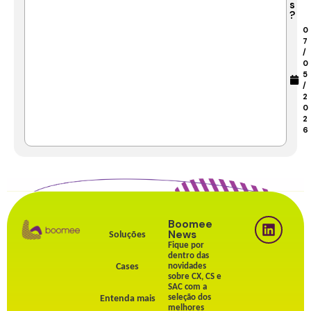
s
?
0
7
/
0
5
/
2
0
2
6
Boomee
News
Soluções
Fique por
dentro das
Cases
novidades
sobre CX, CS e
SAC com a
seleção dos
Entenda mais
melhores