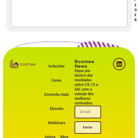
2
0
2
6
Boomee
News
Soluções
Fique por
dentro das
Cases
novidades
sobre CX, CS e
SAC com a
seleção dos
Entenda mais
melhores
conteúdos.
Ebooks
Webinars
Enviar
Sobre
Blog