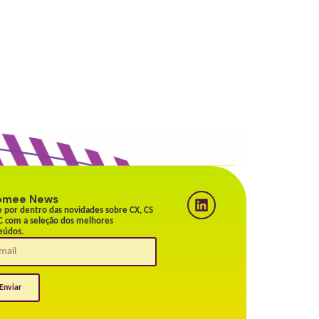
omee News
e por dentro das novidades sobre CX, CS
C com a seleção dos melhores
eúdos.
Enviar