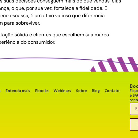
as suas decisões conseguem mais do que vendas, elas
a, o que, por sua vez, fortalece a fidelidade. E
ce escassa, é um ativo valioso que diferencia
 para sobreviver.
utação sólida e clientes que escolhem sua marca
periência do consumidor.
Bo
s
Entenda mais
Ebooks
Webinars
Sobre
Blog
Contato
Fiqu
e SA
cont