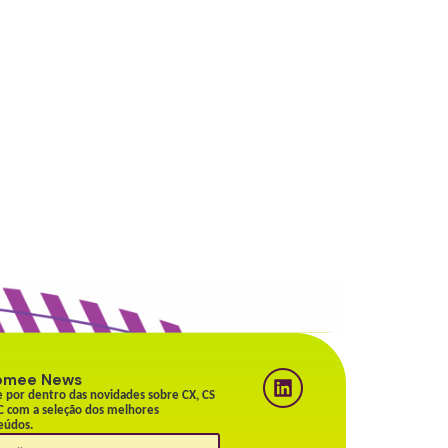
omee News
e por dentro das novidades sobre CX, CS
C com a seleção dos melhores
eúdos.