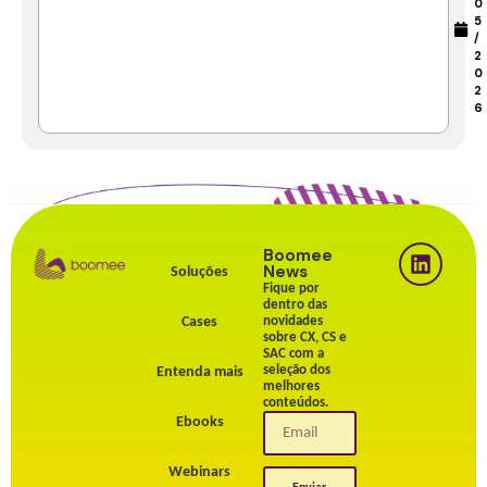
0
5
/
2
0
2
6
Boomee
News
Soluções
Fique por
dentro das
Cases
novidades
sobre CX, CS e
SAC com a
seleção dos
Entenda mais
melhores
conteúdos.
Ebooks
Webinars