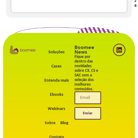
2
6
Boomee
News
Soluções
Fique por
dentro das
Cases
novidades
sobre CX, CS e
SAC com a
seleção dos
Entenda mais
melhores
conteúdos.
Ebooks
Webinars
Enviar
Sobre
Blog
Contato