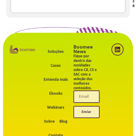
2
6
Boomee
News
Soluções
Fique por
dentro das
Cases
novidades
sobre CX, CS e
SAC com a
seleção dos
Entenda mais
melhores
conteúdos.
Ebooks
Webinars
Enviar
Sobre
Blog
Contato