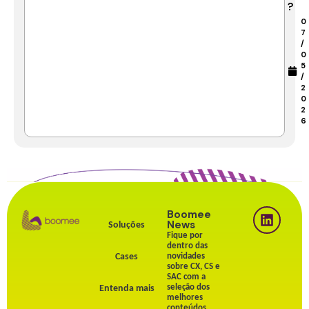
?
0
7
/
0
5
/
2
0
2
6
Boomee
News
Soluções
Fique por
dentro das
Cases
novidades
sobre CX, CS e
SAC com a
seleção dos
Entenda mais
melhores
conteúdos.