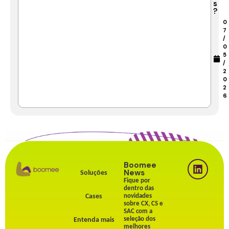
s
?
0
7
/
0
5
/
2
0
2
6
Boomee
News
Soluções
Fique por
dentro das
Cases
novidades
sobre CX, CS e
SAC com a
seleção dos
Entenda mais
melhores